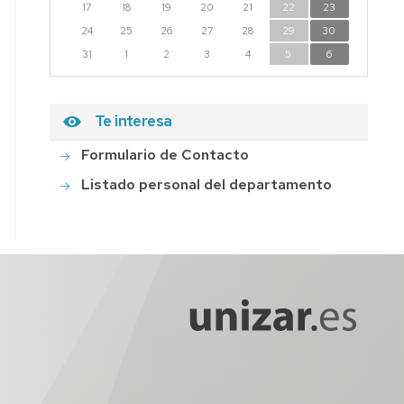
17
18
19
20
21
22
23
24
25
26
27
28
29
30
31
1
2
3
4
5
6
Te interesa
Formulario de Contacto
Listado personal del departamento