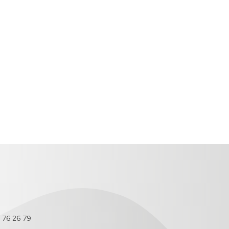
COLABORACIONES
TESIS
DOCTORALES
EN
PROYECTOS
CURSO
DE
INNOVACIÓN
DOCENTE
PREMIOS
RECIBIDOS
TRABAJOS
FIN
DE
GRADO
 76 26 79