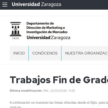
INICIO
CONÓCENOS
NUESTRA ORGANIZAC
PRESENTACIÓN
EQUIPO
DE
DIRECCIÓN
DÓNDE
Trabajos Fin de Grad
ESTAMOS
CONSEJO
DE
QUÉ
Última modificación
Mié , 21/01/2026 - 11:25
DEPARTAMENTO
HACEMOS
SECCIONES
NORMATIVA
A continuación se muestran las líneas ofrecidas desde el Dpto. para l
Y
2025/26: