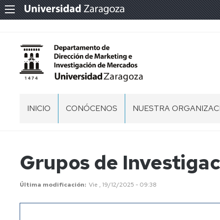
INICIO
CONÓCENOS
NUESTRA ORGANIZAC
PRESENTACIÓN
EQUIPO
DE
DIRECCIÓN
DÓNDE
Grupos de Investigac
ESTAMOS
CONSEJO
DE
QUÉ
Última modificación
Vie , 19/12/2025 - 09:38
DEPARTAMENTO
HACEMOS
SECCIONES
NORMATIVA
Y