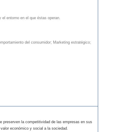
COLABORACIONES
TESIS
DOCTORALES
EN
PROYECTOS
 el entorno en el que éstas operan.
CURSO
DE
INNOVACIÓN
DOCENTE
PREMIOS
RECIBIDOS
omportamiento del consumidor; Marketing estratégico;
TRABAJOS
FIN
DE
GRADO
ue preserven la competitividad de las empresas en sus
 valor económico y social a la sociedad.