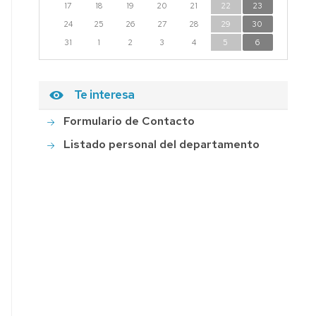
17
18
19
20
21
22
23
24
25
26
27
28
29
30
31
1
2
3
4
5
6
Te interesa
Formulario de Contacto
Listado personal del departamento