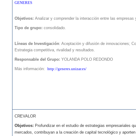
GENERES
COMISIONES
SECRETARÍA
Objetivos:
Analizar y comprender la interacción entre las empresas y
ADMINISTRATIVA
Tipo de grupo:
consolidado.
PROFESORADO
Líneas de Investigación
: Aceptación y difusión de innovaciones; C
Estrategia competitiva, rivalidad y resultados.
Responsable del Grupo:
YOLANDA POLO REDONDO
Más información:
http://generes.unizar.es/
CREVALOR
Objetivos:
Profundizar en el estudio de estrategias empresariales q
mercados, contribuyan a la creación de capital tecnológico y aporten