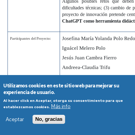
Algunos posibles retos que deben e
dificultades técnicas; (3) cambio de 
proyecto de innovación pretende cen
ChatGPT como herramienta didáctic
Josefina María Yolanda Polo Red
Participantes del Proyecto:
Iguácel Melero Polo
Jesús Juan Cambra Fierro
Andreea-Claudia Trifu
María Eugenia López Pérez
Utilizamos cookies en este sitio web para mejorar su
experiencia de usuario.
El profesorado del Departamento de Dirección de Marketing e
Al hacer click en Aceptar, otorga su consentimiento para que
Investigación de Mercados participa en distintos Proyectos de
Más info
establezcamos cookies.
Innovación Docente, bien como responsable o como miembro.
A
continuación se muestran los proyectos de innovación docente de la
Aceptar
No, gracias
Universidad de Zaragoza vigentes durante el curso 2022-2023.
LA ÉTICA EMPRESARIAL Y
Título: