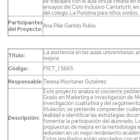
se trabajará con el aula virtual creada en 
ensayos del Coro Inclusivo Cantatutti, en 
del colegio La Purísima para niños sordos.
Participantes
Ana Pilar Garrido Rubio
del Proyecto:
La asistencia en las aulas universitarias: 
Título:
mejora
Código:
PIET_1 5665
Responsable:
Teresa Montaner Gutiérrez
Este proyecto analiza el creciente proble
Grado en Marketing e Investigación de Me
investigación cualitativa y del seguimiento
titulación, se pretende comprender cuále
realidad e identificar las estrategias do
Descripción:
fomentar la participación del alumnado. Lo
propuestas de mejora en la metodología 
redunden en un mejor rendimiento académ
Estos resultados están vinculados con el