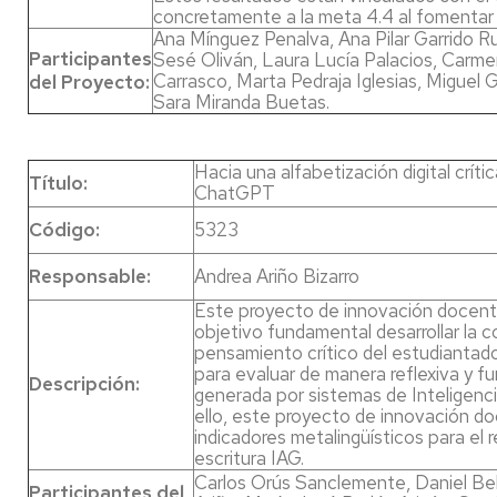
concretamente a la meta 4.4 al fomentar
Ana Mínguez Penalva, Ana Pilar Garrido Ru
Participantes
Sesé Oliván, Laura Lucía Palacios, Carme
Carrasco, Marta Pedraja Iglesias, Miguel 
del Proyecto:
Sara Miranda Buetas.
Hacia una alfabetización digital crítica
Título:
ChatGPT
Código:
5323
Responsable:
Andrea Ariño Bizarro
Este proyecto de innovación docente
objetivo fundamental desarrollar la 
pensamiento crítico del estudiantad
para evaluar de manera reflexiva y 
Descripción:
generada por sistemas de Inteligencia
ello, este proyecto de innovación d
indicadores metalingüísticos para el
escritura IAG.
Carlos Orús Sanclemente, Daniel Bel
Participantes del